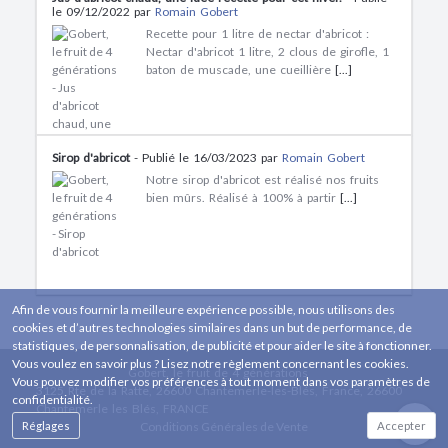
le 09/12/2022 par
Romain Gobert
Recette pour 1 litre de nectar d'abricot :
Nectar d'abricot 1 litre, 2 clous de girofle, 1
baton de muscade, une cueillière
[...]
Sirop d'abricot
- Publié le 16/03/2023 par
Romain Gobert
Notre sirop d'abricot est réalisé nos fruits
bien mûrs. Réalisé à 100% à partir
[...]
Afin de vous fournir la meilleure expérience possible, nous utilisons des
cookies et d’autres technologies similaires dans un but de performance, de
statistiques, de personnalisation, de publicité et pour aider le site à fonctionner.
Vous voulez en savoir plus ? Lisez notre règlement concernant les cookies.
Gobert, le fruit de 4 générations
Vous pouvez modifier vos préférences à tout moment dans vos paramètres de
3125 Rte de la Ratte, 26600 Chantemerle-les-Blés, France, 26600
confidentialité.
Chantemerle les Blés, FRANCE
Réglages
Conditions Générales de Vente
Accepter