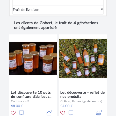
Frais de livraison
Les clients de Gobert, le fruit de 4 générations
ont également apprécié
Lot découverte 10 pots
Lot découverte - reflet de
de confiture d'abricot :
nos produits
nature, sucre de canne,
Confiture - 3
Coffret, Panier (gastronomie)
miel, romarin, 4 épices
48.00 €
54.00 €