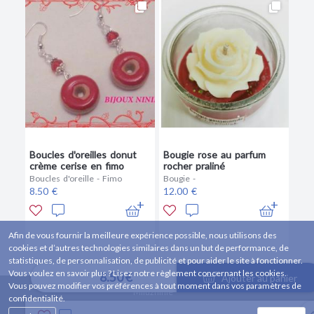
Boucles d'oreilles donut
Bougie rose au parfum
crème cerise en fimo
rocher praliné
Boucles d'oreille - Fimo
Bougie -
8.50 €
12.00 €
Afin de vous fournir la meilleure expérience possible, nous utilisons des
cookies et d’autres technologies similaires dans un but de performance, de
statistiques, de personnalisation, de publicité et pour aider le site à fonctionner.
Vous voulez en savoir plus ? Lisez notre règlement concernant les cookies.
8.50 €
Ajouter au panier
Vous pouvez modifier vos préférences à tout moment dans vos paramètres de
Miluzninie
confidentialité.
67203 Oberschaeffolsheim, FRANCE