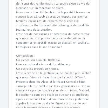
de Proust des randonneurs : La goutte d’eau de vie de
Gentiane sur un morceau de sucre.
Nous avons donc fait le choix de la pureté à travers un
support (sucre/alcool) discret. Le respect des arômes
terriens, racinaires, de l’amertume si cher aux
amateurs de Gentiane ont été notre ligne de conduite
tout au long de la création.
C’est fier de nos racines et défenseur de notre terroir
que nous vous proposons cette seconde création à
consommer en apéritif, glacée en digestif, en cocktail…
Et toujours dans le sac de rando !
Composition :
Un alcool issu d’un blé 100% bio.
Une eau naturelle issue du lac d’Annecy.
Un sucre bio produit en France.
C’est la racine de la gentiane jaune, coupée puis séchée
que nous faisons infuser dans de l’alcool à 40%/vol.
Présente dans les Alpes et le Massif Central à l’état
sauvage elle est cueillie par les « gençanaïres » . On ne
s’improvise pas gençanaïre pour deux raisons. D’abord,
la récolte ne peut être réalisée que par des cueilleurs
agréés et se fait à l’aide d’une fourche très justement
appelée la fourche du diable. Ensuite à cause de son
sosie la vérâtre blanche qui pousse aux mêmes