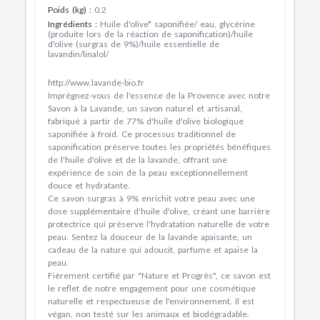
Poids (kg)
:
0.2
Ingrédients
:
Huile d'olive* saponifiée/ eau, glycérine
(produite lors de la réaction de saponification)/huile
d'olive (surgras de 9%)/huile essentielle de
lavandin/linalol/
http://www.lavande-bio.fr
Imprégnez-vous de l'essence de la Provence avec notre
Savon à la Lavande, un savon naturel et artisanal,
fabriqué à partir de 77% d'huile d'olive biologique
saponifiée à froid. Ce processus traditionnel de
saponification préserve toutes les propriétés bénéfiques
de l'huile d'olive et de la lavande, offrant une
expérience de soin de la peau exceptionnellement
douce et hydratante.
Ce savon surgras à 9% enrichit votre peau avec une
dose supplémentaire d'huile d'olive, créant une barrière
protectrice qui préserve l'hydratation naturelle de votre
peau. Sentez la douceur de la lavande apaisante, un
cadeau de la nature qui adoucit, parfume et apaise la
peau.
Fièrement certifié par "Nature et Progrès", ce savon est
le reflet de notre engagement pour une cosmétique
naturelle et respectueuse de l'environnement. Il est
végan, non testé sur les animaux et biodégradable.