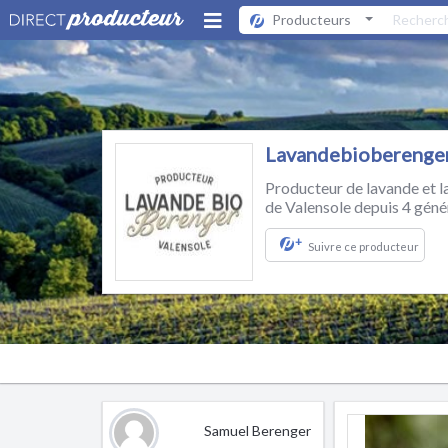
Producteurs
Lavandebioberenge
Producteur de lavande et la
de Valensole depuis 4 géné
+
Suivre ce producteur
Samuel Berenger