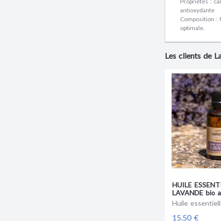
Propriétés : ca
antioxydante
Composition : 
optimale.
Les clients de 
HUILE ESSENT
LAVANDE bio an
30ml compte-g
Huile essentiel
15.50 €