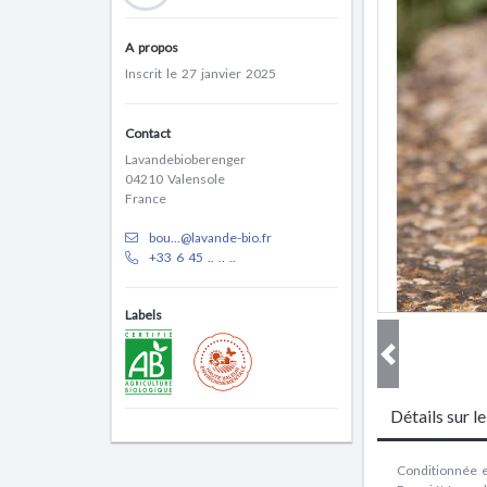
A propos
Inscrit le 27 janvier 2025
Contact
Lavandebioberenger
04210 Valensole
France
bou...@lavande-bio.fr
+33 6 45 .. .. ..
Labels
Détails sur l
Conditionnée en