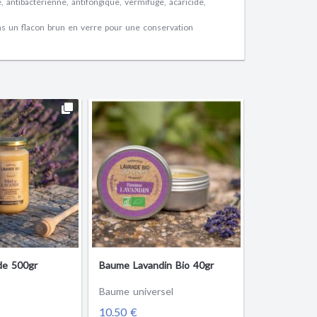
, antibactérienne, antifongique, vermifuge, acaricide,
ns un flacon brun en verre pour une conservation
de 500gr
Baume Lavandin Bio 40gr
Baume universel
10.50 €