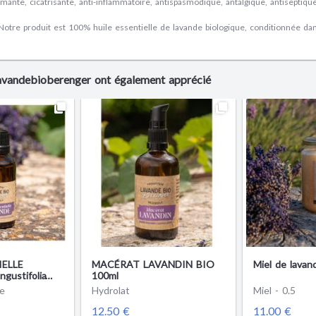
lmante, cicatrisante, anti-inflammatoire, antispasmodique, antalgique, antiseptique
Notre produit est 100% huile essentielle de lavande biologique, conditionnée da
Lavandebioberenger ont également apprécié
IELLE
MACÉRAT LAVANDIN BIO
Miel de lavan
gustifolia
100ml
outtes
le
Hydrolat
Miel - 0.5
12.50 €
11.00 €