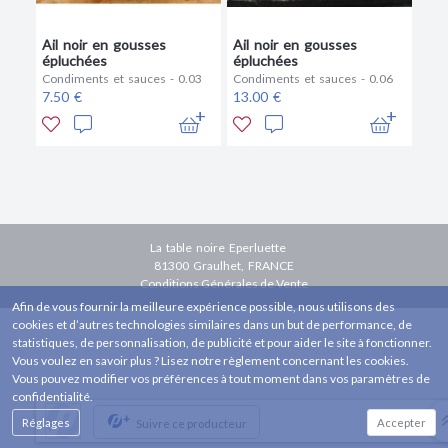
Ail noir en gousses
Ail noir en gousses
épluchées
épluchées
Condiments et sauces - 0.03
Condiments et sauces - 0.06
7.50 €
13.00 €
La table noire Eperluette
81300 Graulhet, FRANCE
Conditions Générales de Vente
Afin de vous fournir la meilleure expérience possible, nous utilisons des
cookies et d’autres technologies similaires dans un but de performance, de
statistiques, de personnalisation, de publicité et pour aider le site à fonctionner.
Vous voulez en savoir plus ? Lisez notre règlement concernant les cookies.
Vous pouvez modifier vos préférences à tout moment dans vos paramètres de
confidentialité.
+
Réglages
Accepter
Suivre ce producteur