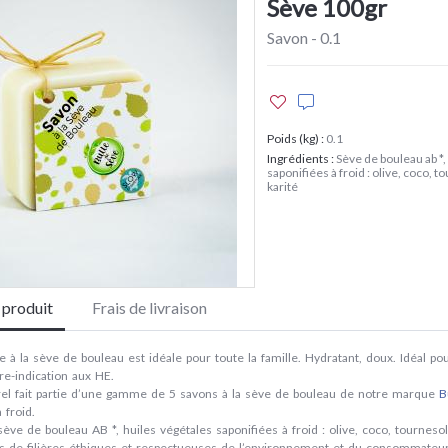
Sève 100gr
Savon - 0.1
Poids (kg)
:
0.1
Ingrédients
:
Sève de bouleau ab *,
saponifiées à froid : olive, coco, t
karité
e produit
Frais de livraison
 à la sève de bouleau est idéale pour toute la famille. Hydratant, doux. Idéal po
re-indication aux HE.
el fait partie d’une gamme de 5 savons à la sève de bouleau de notre marque
B
 froid.
ève de bouleau AB *, huiles végétales saponifiées à froid : olive, coco, tournesol
s de filières éthiques et respectueuses de l’environnement et du consommateur