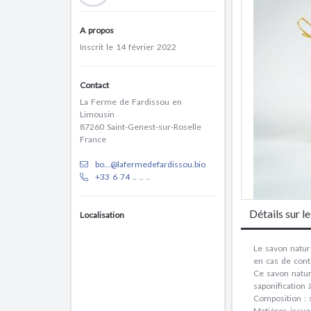
A propos
Inscrit le 14 février 2022
Contact
La Ferme de Fardissou en
Limousin
87260 Saint-Genest-sur-Roselle
France
bo...@lafermedefardissou.bio
+33 6 74 .. .. ..
Détails sur l
Localisation
Le savon nature
en cas de cont
Ce savon natur
saponification à
Composition : s
Matières issue