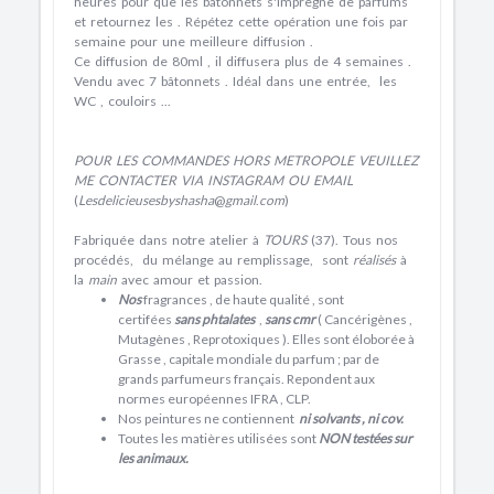
heures pour que les bâtonnets s'imprègne de parfums
et retournez les . Répétez cette opération une fois par
semaine pour une meilleure diffusion .
Ce diffusion de 80ml , il diffusera plus de 4 semaines .
Vendu avec 7 bâtonnets . Idéal dans une entrée, les
WC , couloirs ...
POUR
LES
COMMANDES
HORS
METROPOLE
VEUILLEZ
ME
CONTACTER
VIA
INSTAGRAM
OU
EMAIL
(
Lesdelicieusesbyshasha
@
gmail
.
com
)
Fabriquée dans notre atelier à
TOURS
(37). Tous nos
procédés, du mélange au remplissage, sont
réalisés
à
la
main
avec amour et passion.
Nos
fragrances , de haute qualité , sont
certifées
sans phtalates
,
sans cmr
( Cancérigènes ,
Mutagènes , Reprotoxiques ). Elles sont éloborée à
Grasse , capitale mondiale du parfum ; par de
grands parfumeurs français. Repondent aux
normes européennes IFRA , CLP.
Nos peintures ne contiennent
​ ni solvants , ni cov.
Toutes les matières utilisées sont
NON testées sur
les animaux.