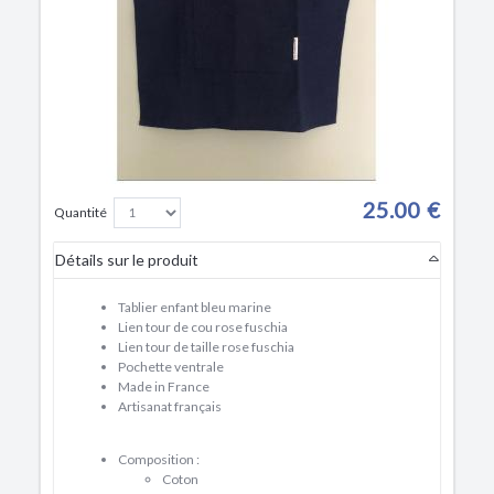
25.00 €
Quantité
Détails sur le produit
Tablier enfant bleu marine
Lien tour de cou rose fuschia
Lien tour de taille rose fuschia
Pochette ventrale
Made in France
Artisanat français
Composition :
Coton