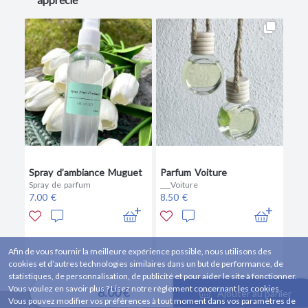
Spray d’ambiance Muguet
Parfum Voiture
Spray de parfum
___Voiture
7.00 €
8.50 €
Afin de vous fournir la meilleure expérience possible, nous utilisons des
cookies et d’autres technologies similaires dans un but de performance, de
statistiques, de personnalisation, de publicité et pour aider le site à fonctionner.
Vous voulez en savoir plus ? Lisez notre règlement concernant les cookies.
8.00 €
Ajouter au panier
Vous pouvez modifier vos préférences à tout moment dans vos paramètres de
Douce Ambiance