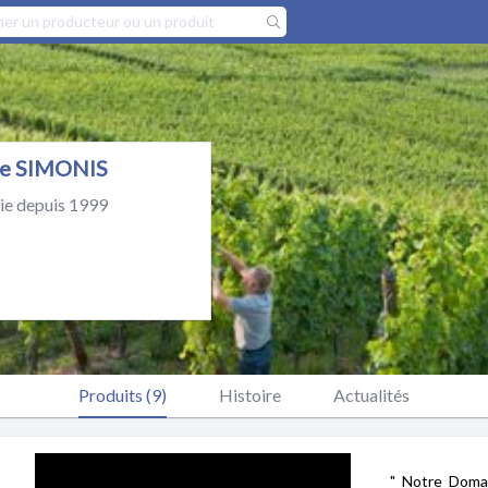
nne SIMONIS
ie depuis 1999
Produits (9)
Histoire
Actualités
" Notre Domai