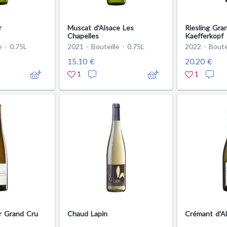
r
Muscat d'Alsace Les
Riesling Gra
Chapelles
Kaefferkopf
e - 0.75L
2021 - Bouteille - 0.75L
2022 - Boutei
15.10 €
20.20 €
1
1
r Grand Cru
Chaud Lapin
Crémant d'Al