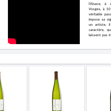
l'Alsace, à
Vosges, à 10
véritable pa
impose sa si
un artiste, 
caractère, q
laissent pas ind