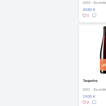
2020 - Bouteill
20.80 €
1
Tangerine
2022 - Bouteill
19.00 €
2