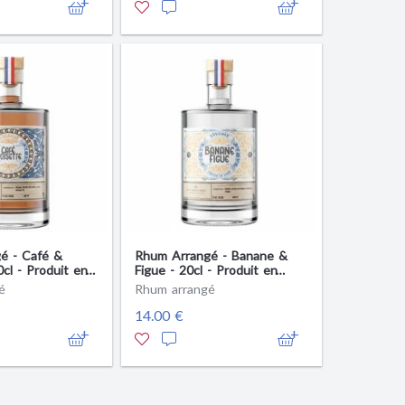
é - Café &
Rhum Arrangé - Banane &
cl - Produit en
Figue - 20cl - Produit en
Anjou
é
Rhum arrangé
14.00 €