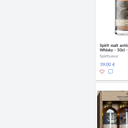
Spirit malt ant
Whisky - 50cl -
Anjou
Spiritueux
39.00 €