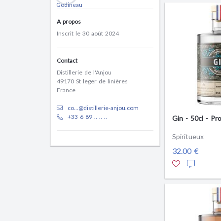
A propos
Inscrit le 30 août 2024
Contact
Distillerie de l'Anjou
49170 St leger de linières
France
co...@distillerie-anjou.com
+33 6 89 .. .. ..
Gin - 50cl - Pr
Spiritueux
32.00 €