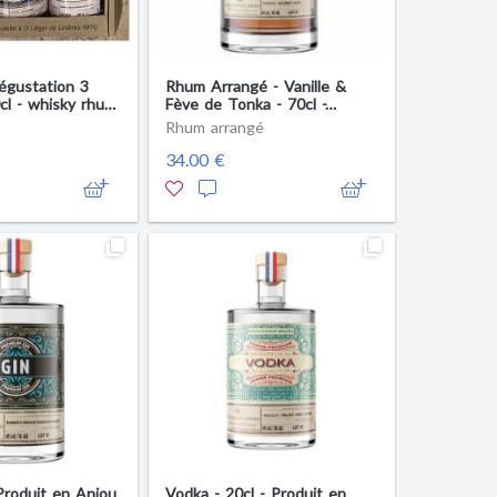
égustation 3
Rhum Arrangé - Vanille &
0cl - whisky rhum
Fève de Tonka - 70cl -
t en Anjou
Produit en Anjou
Rhum arrangé
34.00 €
 Produit en Anjou
Vodka - 20cl - Produit en