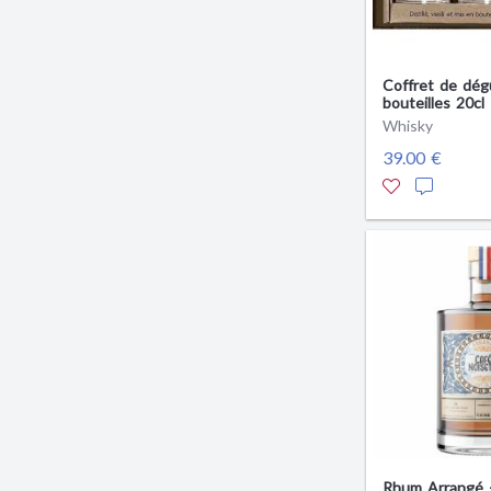
Coffret de dég
bouteilles 20cl 
spirit malt tou
Whisky
Produit en Anj
39.00 €
Rhum Arrangé 