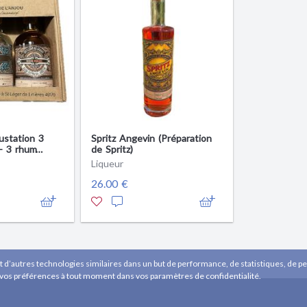
ustation 3
Spritz Angevin (Préparation
 - 3 rhum
de Spritz)
it en Anjou
Liqueur
26.00 €
t d’autres technologies similaires dans un but de performance, de statistiques, de per
 vos préférences à tout moment dans vos paramètres de confidentialité.