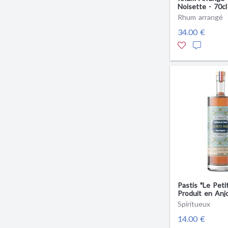
Noisette - 70cl
Anjou
Rhum arrangé
34.00 €
Pastis "Le Petit
Produit en Anj
Spiritueux
14.00 €