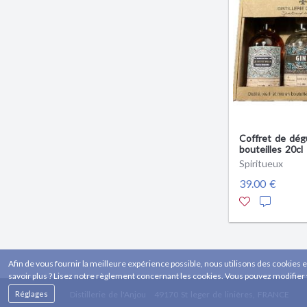
Coffret de dég
bouteilles 20cl
arrangé - Produ
Spiritueux
39.00 €
Afin de vous fournir la meilleure expérience possible, nous utilisons des cookies e
savoir plus ? Lisez notre règlement concernant les cookies. Vous pouvez modifier
Réglages
Distillerie de l'Anjou
49170 St leger de linières, FRANCE