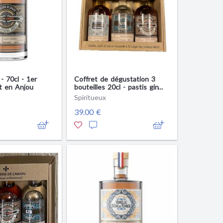
 70cl - 1er
Coffret de dégustation 3
t en Anjou
bouteilles 20cl - pastis gin
rhum- Produit en Anjou
Spiritueux
39.00 €