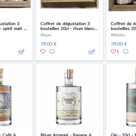
ustation 3
Coffret de dégustation 3
Coffret de d
- spirit malt +
bouteilles 20cl - rhum blanc +
bouteilles 2
rbé + rhum -
rhum ambré + Spirit malt +
gin - Produi
Rhum
Whisky
ou
Produit en Anjou
39.00 €
39.00 €
1
- Café &
Rhum Arrangé - Banane &
Gin - 20cl -