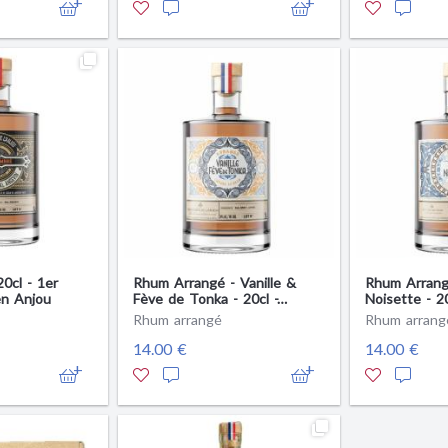
0cl - 1er
Rhum Arrangé - Vanille &
Rhum Arrang
n Anjou
Fève de Tonka - 20cl -
Noisette - 20
Produit en Anjou
Anjou
Rhum arrangé
Rhum arrang
14.00 €
14.00 €