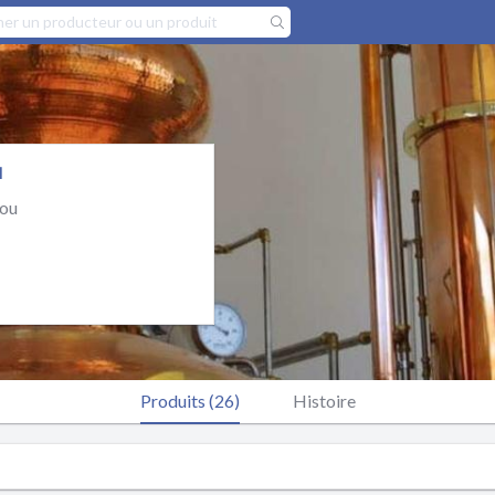
u
jou
Produits (26)
Histoire