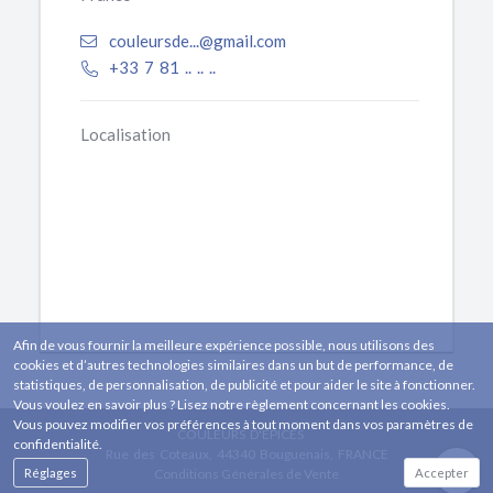
couleursde...@gmail.com
+33 7 81 .. .. ..
Localisation
Afin de vous fournir la meilleure expérience possible, nous utilisons des
cookies et d’autres technologies similaires dans un but de performance, de
statistiques, de personnalisation, de publicité et pour aider le site à fonctionner.
Vous voulez en savoir plus ? Lisez notre règlement concernant les cookies.
Vous pouvez modifier vos préférences à tout moment dans vos paramètres de
COULEURS D'ÉPICES
confidentialité.
Rue des Coteaux, 44340 Bouguenais, FRANCE
Réglages
Conditions Générales de Vente
Accepter