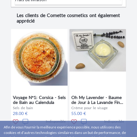
Les clients de Comette cosmetics ont également
apprécié
Voyage N°1: Corsica - Sels
Oh My Lavender - Baume
de Bain au Calendula
de Jour à La Lavande Fine
de Provence
Sels de bain
Crème pour le visage
28.00 €
55.00 €
Indisponible
Indisponible
Afin de vous fournir la meilleure expérience possible, nous utilisons des
cookies et d’autres technologies similaires dans un but de performance, de