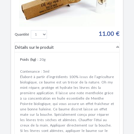
11.00 €
Quantité
Détails sur le produit
Poids (kg)
:
20g
Contenance : 5ml
Élaboré à partir d’ingrédients 100% issus de l’agriculture
biologique, ce baume est un trésor de la nature. Oh my
mint répare, protège et hydrate les lèvres dès la
première application. Il laisse une note mentholée grâce
à sa concentration en huile essentielle de
Menthe
Poivrée
biologique, qui vous assure un effet
fraîcheur
et
une
bonne haleine
. Ce baume discret laisse un effet
mate sur la bouche. Spécialement conçu pour
réparer
les lèvres très sèches et abîmées
. Chauffer l’étui au
creux de la main, Appliquer directement sur la bouche.
Si les lèvres sont abîmées, appliquer le baume sur le