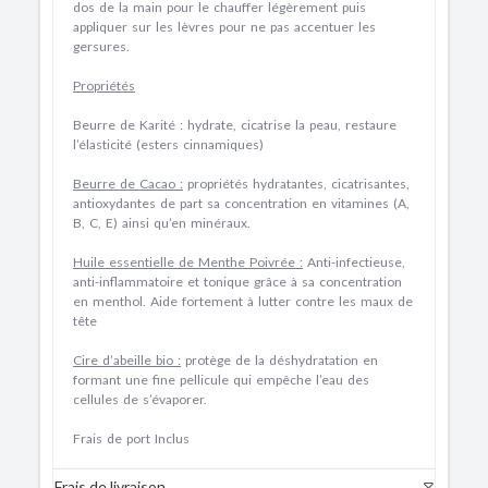
dos de la main pour le chauffer légèrement puis
appliquer sur les lèvres pour ne pas accentuer les
gersures.
Propriétés
Beurre de Karité :
hydrate, cicatrise la peau, restaure
l’élasticité (esters cinnamiques)
Beurre de Cacao :
propriétés hydratantes, cicatrisantes,
antioxydantes de part sa concentration en vitamines (A,
B, C, E) ainsi qu’en minéraux.
Huile essentielle de Menthe Poivrée :
Anti-infectieuse,
anti-inflammatoire et tonique grâce à sa concentration
en menthol. Aide fortement à lutter contre les maux de
tête
Cire d’abeille bio :
protège de la déshydratation en
formant une fine pellicule qui empêche l’eau des
cellules de s’évaporer.
Frais de port Inclus
Frais de livraison