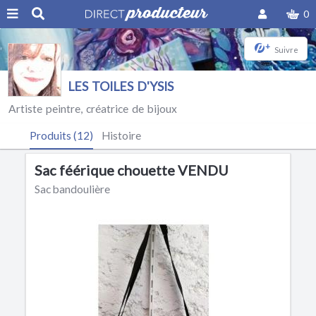
0
+
Suivre
LES TOILES D'YSIS
Artiste peintre, créatrice de bijoux
Produits (12)
Histoire
Sac féérique chouette VENDU
Sac bandoulière