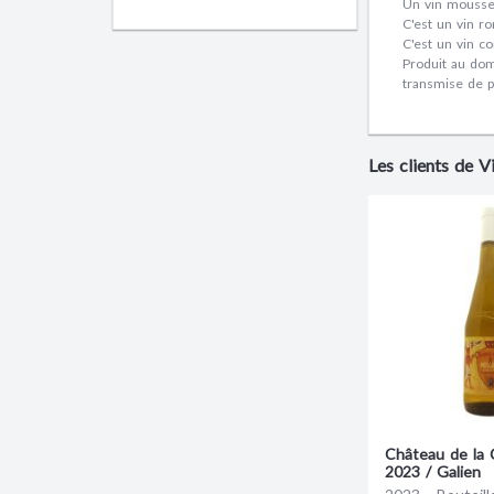
Un vin mousseu
C'est un vin ro
C'est un vin con
Produit au dom
transmise de pè
Les clients de 
Château de la 
2023 / Galien