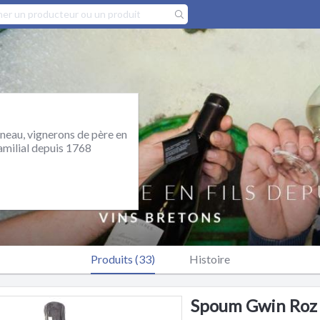
eau, vignerons de père en
familial depuis 1768
Produits (33)
Histoire
Spoum Gwin Roz 