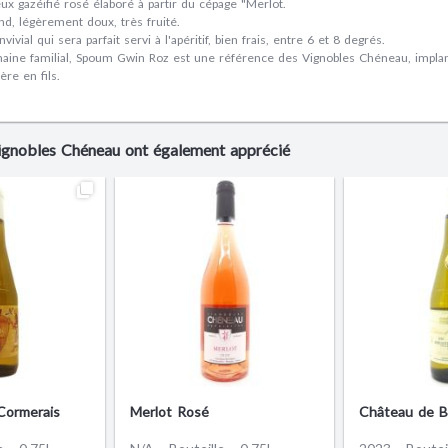
x gazéifié rosé élaboré à partir du cépage "Merlot.
nd, légèrement doux, très fruité.
vivial qui sera parfait servi à l'apéritif, bien frais, entre 6 et 8 degrés.
aine familial, Spoum Gwin Roz est une référence des Vignobles Chéneau, implan
re en fils.
Vignobles Chéneau ont également apprécié
Cormerais
Merlot Rosé
Château de B