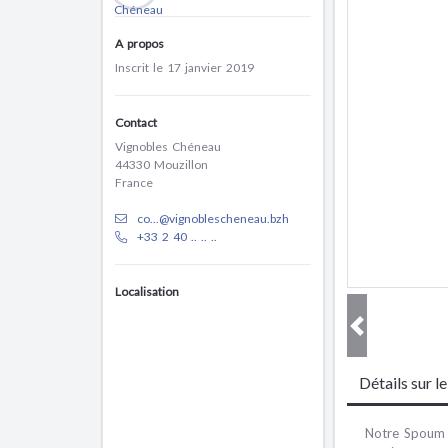
A propos
Inscrit le 17 janvier 2019
Contact
Vignobles Chéneau
44330 Mouzillon
France
co...@vignoblescheneau.bzh
+33 2 40 .. .. ..
Localisation
Détails sur l
Notre Spoum G