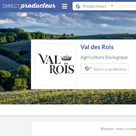
Producteurs
Val des Rois
Agriculture Biologique
+
Suivre ce producteur
Bonjour, nous n'avons