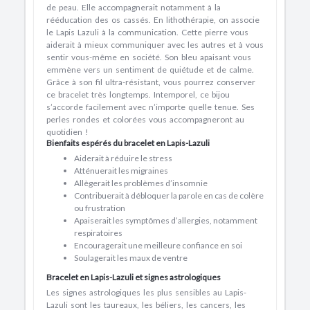
de peau. Elle accompagnerait notamment à la
rééducation des os cassés. En lithothérapie, on associe
le Lapis Lazuli à la communication. Cette pierre vous
aiderait à mieux communiquer avec les autres et à vous
sentir vous-même en société. Son bleu apaisant vous
emmène vers un sentiment de quiétude et de calme.
Grâce à son fil ultra-résistant, vous pourrez conserver
ce bracelet très longtemps. Intemporel, ce bijou
s’accorde facilement avec n’importe quelle tenue. Ses
perles rondes et colorées vous accompagneront au
quotidien !
Bienfaits espérés du bracelet en Lapis-Lazuli
Aiderait à réduire le stress
Atténuerait les migraines
Allègerait les problèmes d’insomnie
Contribuerait à débloquer la parole en cas de colère
ou frustration
Apaiserait les symptômes d’allergies, notamment
respiratoires
Encouragerait une meilleure confiance en soi
Soulagerait les maux de ventre
Bracelet en Lapis-Lazuli et signes astrologiques
Les signes astrologiques les plus sensibles au Lapis-
Lazuli sont les taureaux, les béliers, les cancers, les