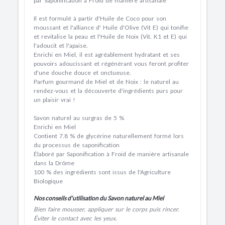
par Saponification à Froid de manière artisanale
Il est formulé à partir d'Huile de
Coco
pour son
moussant
et l'alliance d' Huile d'
Olive
(Vit E) qui
tonifie
et
revitalise
la peau et l'Huile de
Noix
(Vit. K1 et E) qui
l'
adoucit
et l'
apaise
.
Enrichi
en
Miel
, il est agréablement
hydratant
et ses
pouvoirs
adoucissant
et
régénérant
vous feront profiter
d'une douche
douce
et
onctueuse
.
Parfum
gourmand
de Miel et de Noix : le
naturel
au
rendez-vous et la découverte d'ingrédients
purs
pour
un plaisir
vrai
!
Savon naturel au
surgras de 5 %
Enrichi en Miel
Contient 7.8 % de glycérine naturellement formé lors
du processus de saponification
Élaboré par Saponification à Froid de manière artisanale
dans la Drôme
100 % des ingrédients sont issus de l'Agriculture
Biologique
Nos conseils d'utilisation du Savon naturel au Miel
Bien faire mousser, appliquer sur le corps puis rincer.
Éviter le contact avec les yeux.