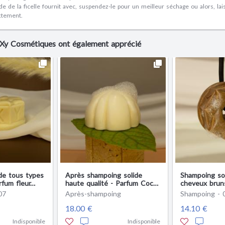
ide de la ficelle fournit avec, suspendez-le pour un meilleur séchage ou alors, lai
ctement.
OXy Cosmétiques ont également apprécié
de tous types
Après shampoing solide
Shampoing sol
rfum fleur
haute qualité - Parfum Coco
cheveux bruns
- Cosmétique 100% naturelle
douce et pou
07
Après-shampoing
Shampoing - 
française
18.00 €
14.10 €
Indisponible
Indisponible