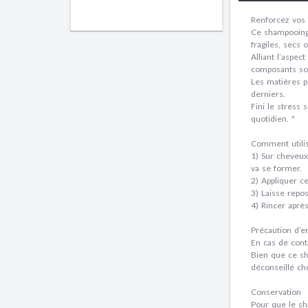
Renforcez vos 
Ce shampooing 
fragiles, secs
Alliant l’aspe
composants son
Les matières p
derniers.
Fini le stress
quotidien. "
Comment utilis
1) Sur cheveux
va se former.
2) Appliquer c
3) Laisse repo
4) Rincer après
Précaution d’e
En cas de conta
Bien que ce sh
déconseillé ch
Conservation
Pour que le sh