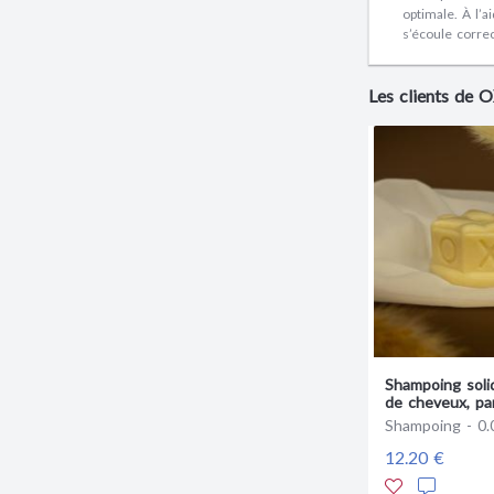
optimale. À l’a
s’écoule corre
Les clients de 
Shampoing soli
de cheveux, pa
d'oranger
Shampoing - 0.
12.20 €