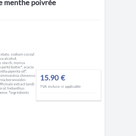
de menthe poivrée
cetate, sodium cocoyl
ca alcohol,
s starch, myrica
parkii butter*, acacia
tha piperita oil*,
, simmondsia chinensis
15.90 €
esmia boronioides
fficinale extract (and)
TVA incluse si applicable
rol, helianthus
neme. *ingrédients