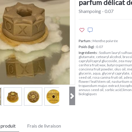
parfum délicat 
Shampoing - 0.07
Parfum
:
Menthe poivrée
Poids (kg)
:
0.07
Ingrédients
:
Sodium lauryl sulfoa
glutamate, cetearyl alcohol, brassi
caprylyl/capryl glucoside, zea may
cerifera fruit wax, butyrospermum 
concinna fruit powder, olus oil, men
glycerin, aqua, glyceryl caprylate
seed oil, rosa canina fruit oil, ad
flower/ leaf/stem oil, nasturtium o
tropaeolum majus extract,tocophe
annuus seed oil, sorbic acid,limo
biologiques
e produit
Frais de livraison