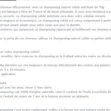
cheveux efficacement avec ce shampooing naturel solide antichute de 70g.
est fabriqué à Nice en France et de façon artisanale. Si vous avez tendance à
 ou cassants, ce shampooing solide antichute sera donc votre solution miracle.
ct écologique et économique, ce shampooing solide est conçu uniquement à partir 
t tout autant adapté pour votre corps que pour la planète.
remières qui composent ce shampooing répareront et fortifieront vos cheveux e
 sur la perte de vos cheveux, utilisez ce shampooing naturel solide au parfum dél
er notre shampooing solide?
 mouillés, faire mousser le shampooing en le frottant entre les mains ou dire
ette dernière sur vos longueurs et massez délicatement des racines aux pointes.
ser 5 à 10 minutes.
 application.
mploi
ct avec les yeux, rincer à l’eau claire.
ampooing soit 100% d’origine naturelle, celui-ci contient de l’huile essentielle
ez l’enfant de moins de 7 ans et la femme enceinte ou allaitante.
ampooing s’use moins rapidement, veillez à le laisser sur une surface sèche de 