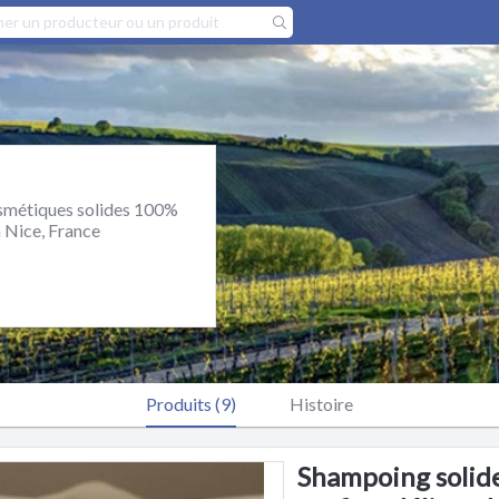
smétiques solides 100%
à Nice, France
Produits (9)
Histoire
Shampoing solide