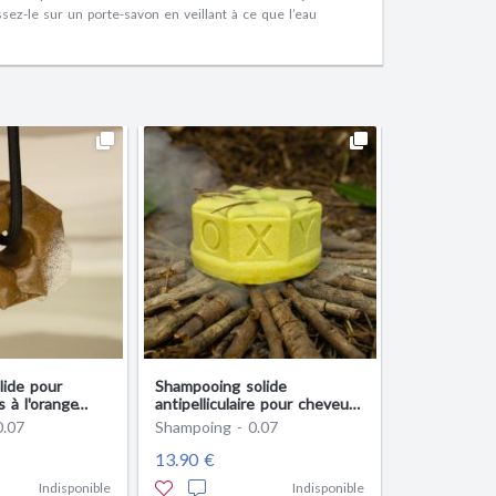
ssez-le sur un porte-savon en veillant à ce que l’eau
ide pour
Shampooing solide
 à l'orange
antipelliculaire pour cheveux
dre de cacao
gras au Géranium
0.07
Shampoing - 0.07
13.90 €
Indisponible
Indisponible