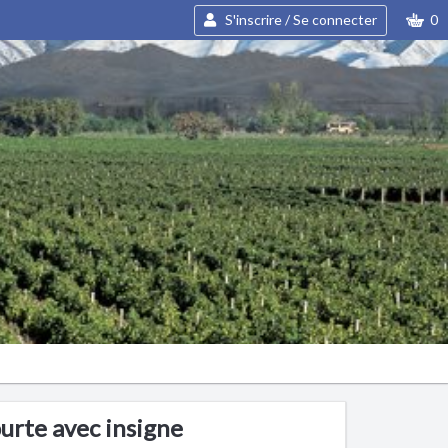
S'inscrire / Se connecter
0
ourte avec insigne