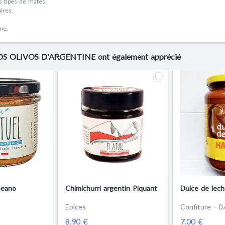
ts tipes de mates.
oires.
ne.
 LOS OLIVOS D'ARGENTINE ont également apprécié
eano
Chimichurri argentin Piquant
Dulce de lec
Epices
Confiture - 0
8.90 €
7.00 €