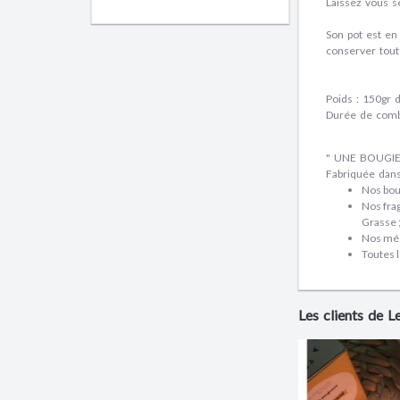
Laissez vous s
Son pot est en
conserver tout
Poids : 150gr 
Durée de combu
" UNE BOUGI
Fabriquée dans
Nos bou
Nos frag
Grasse 
Nos méc
Toutes l
Les clients de 