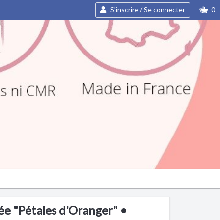
S'inscrire / Se connecter
0
e "Pétales d'Oranger" •