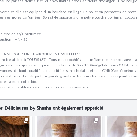
éduire par ses délicieuses et envoutantes notes de fleurs d'oranger . Une bougie 
 verre et elle est équipée d'un bouchon en liège. Le bouchon permettra de proté
es ses notes parfumées. Son style apportera une petite touche bohème, cocoon
de cire de soja parfumée
stion : + \ - 33h
E SAINE POUR UN ENVIRONEMENT MEILLEUR "
 notre atelier à TOURS (37). Tous nos procédés , du mélange au remplissage , so
gies sont composées uniquement de la cire de Soja 100% végétale , sans OGM , san
rances , de haute qualité , sont certifées sans phtalates et sans CMR (Cancérogènes
; capitale mondiale du parfum ; par de grands parfumeurs français. Elles répondent
hes sont en coton bio.
es matières utilisées sont non testées sur les animaux.
Les Délicieuses by Shasha ont également apprécié