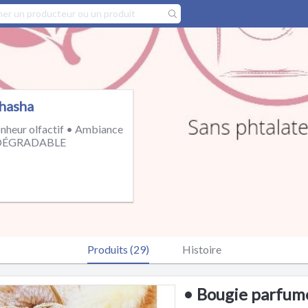
Shasha
onheur olfactif • Ambiance
ODÉGRADABLE
Produits (29)
Histoire
• Bougie parfumé