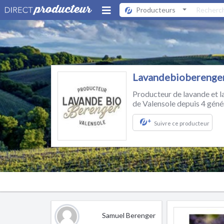
Producteurs
Lavandebioberenge
Producteur de lavande et la
de Valensole depuis 4 géné
+
Suivre ce producteur
Samuel Berenger