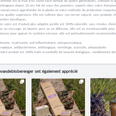
entielle est le fruit d'un savoir-faire familial de quatre générations, cultivant 
 biologique depuis 20 ans fait de nous des pionniers, experts dans notre domaine
connaissance approfondie de la plante et notre méthode de production respectue
ne qualité supérieure. Elle est cultivée dans son terroir naturel, sans produits ch
priétés bénéfiques.
 en soins est d'autant plus adaptée qu'elle est 100% naturelle, sans résidus chim
ur un massage, en baume, pure ou en diffusion, elle est un incontournable pour 
onnues pour apaiser le système nerveux, elle est particulièrement recommandé
almante, cicatrisante, anti-inflammatoire, antispasmodique,
iseptique, antibactérienne, antifongique, vermifuge, acaricide, antioxydante
Notre produit est 100% huile essentielle de lavande biologique, conditionnée da
Lavandebioberenger ont également apprécié