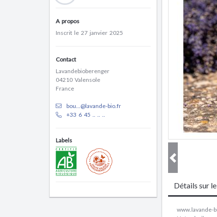
A propos
Inscrit le 27 janvier 2025
Contact
Lavandebioberenger
04210 Valensole
France
bou...@lavande-bio.fr
+33 6 45 .. .. ..
Labels
Détails sur l
www.lavande-bi