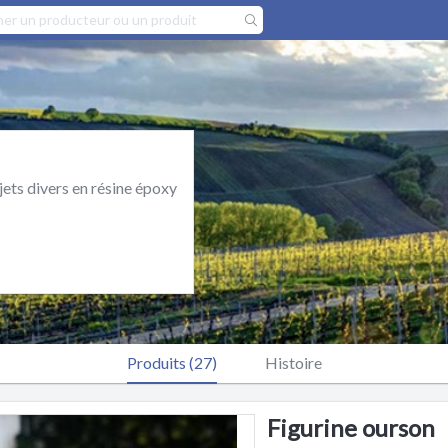
jets divers en résine époxy
Produits (27)
Histoire
Figurine ourson