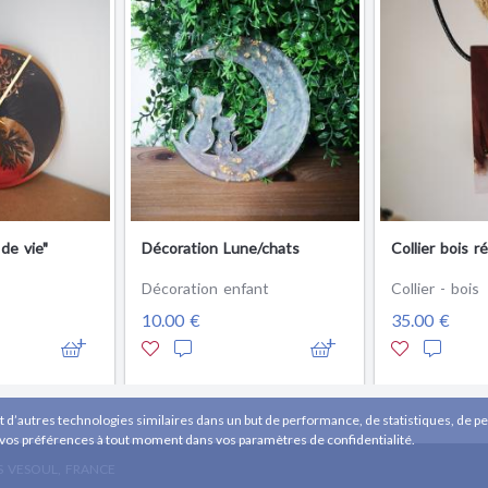
de vie"
Décoration Lune/chats
Collier bois r
Décoration enfant
Collier - bois
10.00 €
35.00 €
t d’autres technologies similaires dans un but de performance, de statistiques, de per
 vos préférences à tout moment dans vos paramètres de confidentialité.
S VESOUL, FRANCE