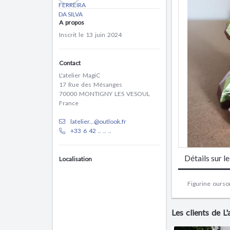
A propos
Inscrit le 13 juin 2024
Contact
L'atelier MagiC
17 Rue des Mésanges
70000 MONTIGNY LES VESOUL
France
latelier...@outlook.fr
+33 6 42 .. .. ..
Détails sur l
Localisation
Figurine ourso
Les clients de L