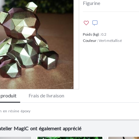
Figurine
Poids (kg)
:
0.2
Couleur
:
Vert métallisé
e produit
Frais de livraison
n en résine époxy
'atelier MagiC ont également apprécié