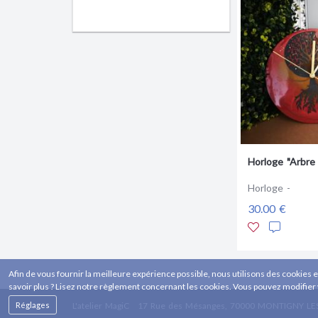
Horloge "Arbre 
Horloge -
30.00 €
Afin de vous fournir la meilleure expérience possible, nous utilisons des cookies e
savoir plus ? Lisez notre règlement concernant les cookies. Vous pouvez modifier
Réglages
L'atelier MagiC
17 Rue des Mésanges, 70000 MONTIGNY LE