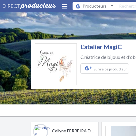
Producteurs
L'atelier MagiC
Créatrice de bijoux et d'ob
+
Suivre ce producteur
Collyne FERREIRA DA SILVA