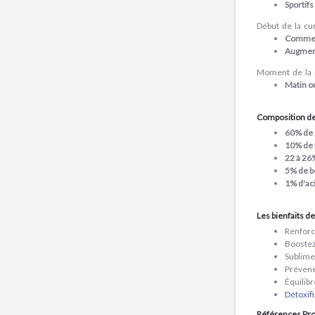
Sportifs
Début de la cur
Commenc
Augmen
Moment de la p
Matin o
Composition de 
60% de 
10% de f
22 à 26
5% de b
1% d'aci
Les bienfaits de
Renfor
Boostez
Sublime
Préven
Équilib
Détoxif
Références Pro