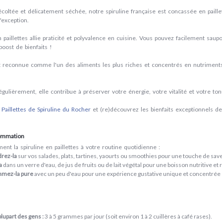
coltée
et
délicatement séchée
, notre
spiruline française
est
concassée en paille
'exception.
 paillettes
allie
praticité
et
polyvalence
en cuisine. Vous pouvez facilement
saup
boost
de
bienfaits
!
 reconnue comme l'un des
aliments
les plus
riches
et
concentrés
en
nutriment
gulièrement
, elle contribue à
préserver
votre
énergie
, votre
vitalité
et votre
ton
s
Paillettes
de
Spiruline du Rocher
et (re)découvrez les
bienfaits
exceptionnels de
ommation
ment la spiruline en paillettes à votre routine quotidienne :
rez-la
sur vos salades, plats, tartines, yaourts ou smoothies pour une touche de sav
a
dans un verre d'eau, de jus de fruits ou de lait végétal pour une boisson nutritive et 
mez-la pure
avec un peu d'eau pour une expérience gustative unique et concentrée e
plupart des gens :
3 à 5 grammes par jour (soit environ 1 à 2 cuillères à café rases).