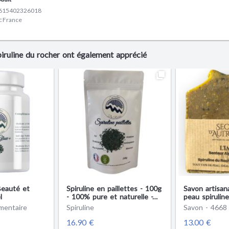
615402326018
:
France
piruline du rocher ont également apprécié
Beauté et
Spiruline en paillettes - 100g
Savon artisan
l
- 100% pure et naturelle -
peau spiruline
Producteur français
110g
mentaire
Spiruline
Savon - 4668
16.90 €
13.00 €