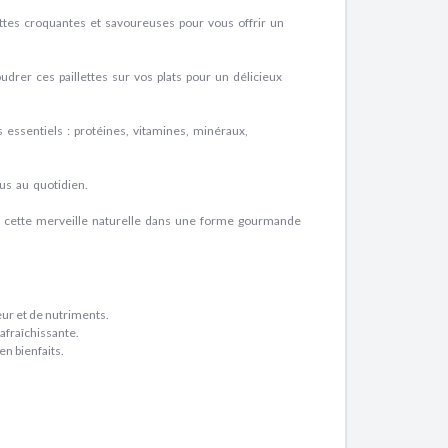
ttes
croquantes
et
savoureuses
pour vous offrir un
oudrer
ces
paillettes
sur vos plats pour un délicieux
s
essentiels
:
protéines
,
vitamines
,
minéraux
,
us
au
quotidien
.
 cette
merveille naturelle
dans une forme
gourmande
eur et de nutriments.
rafraîchissante.
n bienfaits.