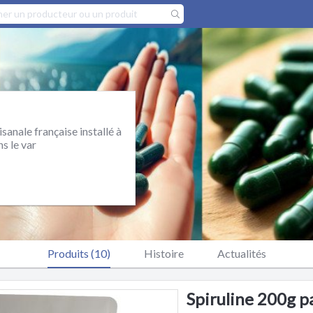
sanale française installé à
s le var
Produits (10)
Histoire
Actualités
Spiruline 200g pa