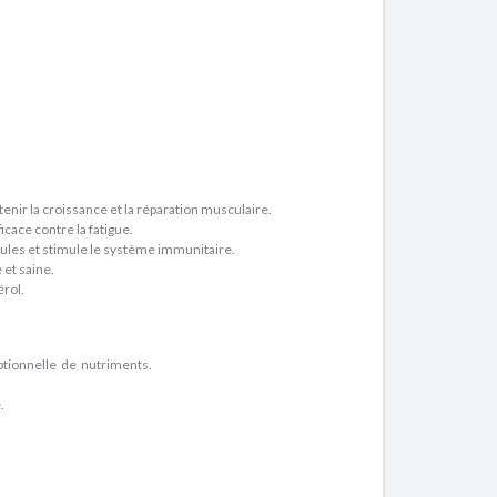
enir la croissance et la réparation musculaire.
cace contre la fatigue.
lules et stimule le système immunitaire.
 et saine.
érol.
tionnelle de nutriments.
.