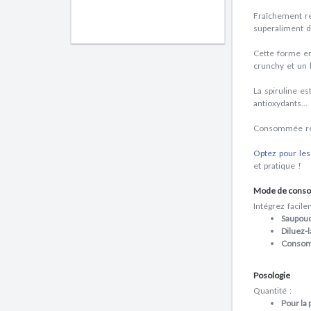
Fraîchement
ré
superaliment
d
Cette
forme en
crunchy
et un
La
spiruline
est
antioxydants
...
Consommée ré
Optez pour le
et
pratique
!
Mode de cons
Intégrez facile
Saupoud
Diluez-l
Consom
Posologie
Quantité :
Pour la 