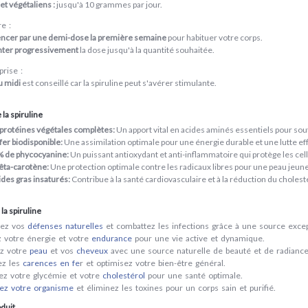
 et végétaliens :
jusqu'à 10 grammes par jour.
e :
er par une demi-dose la première semaine
pour habituer votre corps.
ter progressivement
la dose jusqu'à la quantité souhaitée.
rise :
u midi
est conseillé car la spiruline peut s'avérer stimulante.
la spiruline
protéines végétales complètes:
Un apport vital en acides aminés essentiels pour sout
er biodisponible:
Une assimilation optimale pour une énergie durable et une lutte effi
% de phycocyanine:
Un puissant antioxydant et anti-inflammatoire qui protège les cel
êta-carotène:
Une protection optimale contre les radicaux libres pour une peau jeune
des gras insaturés:
Contribue à la santé cardiovasculaire et à la réduction du cholest
 la spiruline
cez vos
défenses naturelles
et combattez les infections
grâce à une source excep
 votre énergie et votre
endurance
pour une vie active et dynamique.
z votre
peau
et vos
cheveux
avec une source naturelle de beauté et de radiance
ez les
carences en fe
r et optimisez votre bien-être général.
rez votre glycémie et votre
cholestérol
pour une santé optimale.
iez votre organisme
et éliminez les toxines
pour un corps sain et purifié.
duit