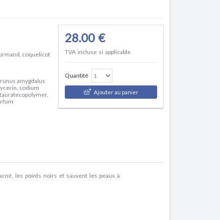
28.00 €
TVA incluse si applicable
ourmand, coquelicot
Quantité
 prunus amygdalus
glycerin, sodium
Ajouter au panier
 tauratecopolymer,
arfum
cné, les points noirs et sauvent les peaux à