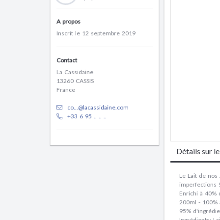
A propos
Inscrit le 12 septembre 2019
Contact
La Cassidaine
13260 CASSIS
France
co...@lacassidaine.com
+33 6 95 .. .. ..
Détails sur l
Le Lait de nos
imperfections 
Enrichi à 40% 
200ml - 100% 
95% d'ingrédien
Ingrédients: L