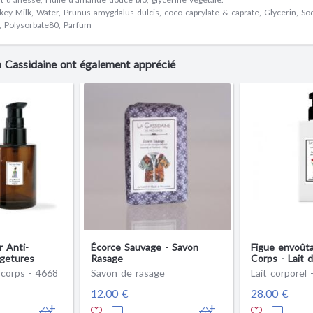
nkey Milk, Water, Prunus amygdalus dulcis, coco caprylate & caprate, Glycerin, So
, Polysorbate80, Parfum
La Cassidaine ont également apprécié
r Anti-
Écorce Sauvage - Savon
Figue envoûta
rgetures
Rasage
Corps - Lait 
 corps - 4668
Savon de rasage
Lait corporel 
12.00 €
28.00 €