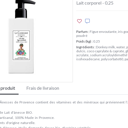
Lait corporel - 0.25
Parfum
:
Figue envoutante, iris g
poudré
Poids (kg)
:
0.25
Ingrédients
:
Donkey milk, water,
dulcis, coco caprylate & caprate, 
acrylate, sodium acryloyldimethil
isohexadecane, polysorbate80, p
e produit
Frais de livraison
 Ânesses de Provence contient des vitamines et des minéraux qui préviennent l’a
!
de Lait d'ânesse BIO.
artisanal, 100% Made in Provence.
ts d'origine naturelle.
ait d'ânesse, Huile d'amande douce bio, glycérine végétale.