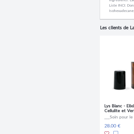
Liste INCI: Do
Isohexadecane
Les clients de 
Lys Blanc - Elixi
Cellulite et Ve
___Soin pour le
28.00 €