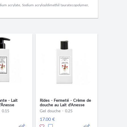
dium acrylate, Sodium acryloyldimethil tauratecopolymer,
nte - Lait
Rides - Fermeté - Crème de
d'Ânesse
douche au Lait d'Anesse
- 0.15
Gel douche - 0.25
17.00 €