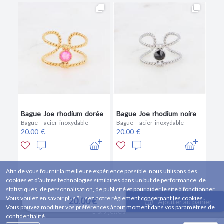
Bague Joe rhodium dorée
Bague Joe rhodium noire
Bague - acier inoxydable
Bague - acier inoxydable
20.00 €
20.00 €
Afin de vous fournir la meilleure expérience possible, nous utilisons des
cookies et d’autres technologies similaires dans un but de performance, de
statistiques, de personnalisation, de publicité et pour aider le site à fonctionner.
Vous voulez en savoir plus ? Lisez notre règlement concernant les cookies.
20.00 €
Ajouter au panier
Vous pouvez modifier vos préférences à tout moment dans vos paramètres de
L & J jewels
confidentialité.
86000 Poitiers, FRANCE