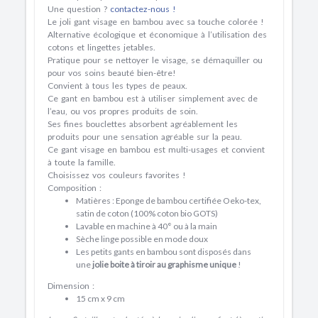
Une question ?
contactez-nous !
Le joli gant visage en bambou avec sa touche colorée !
Alternative
écologique
et
économique
à l’utilisation des
cotons et lingettes jetables.
Pratique pour se nettoyer le visage, se démaquiller ou
pour vos soins beauté bien-être!
Convient à
tous les types de peaux
.
Ce gant en bambou est à utiliser simplement avec de
l’eau, ou vos propres produits de soin.
Ses fines bouclettes absorbent agréablement les
produits pour une sensation agréable sur la peau.
Ce gant visage en bambou est
multi-usages
et convient
à toute la famille.
Choisissez vos couleurs favorites !
Composition :
Matières : Eponge de bambou certifiée Oeko-tex,
satin de coton (100% coton bio GOTS)
Lavable en machine à 40° ou à la main
Sèche linge possible en mode doux
Les petits gants en bambou sont disposés dans
une
jolie boite à tiroir au graphisme unique
!
Dimension :
15 cm x 9 cm