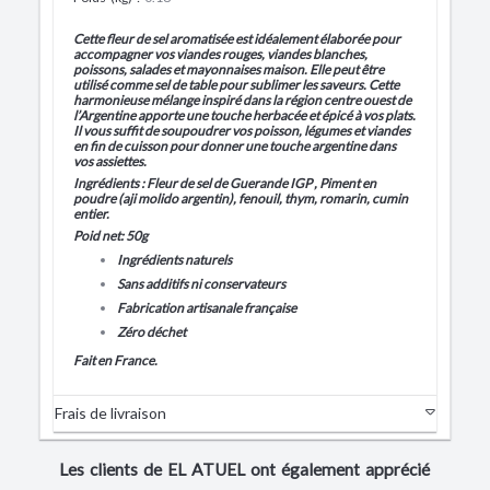
Cette fleur de sel aromatisée est idéalement élaborée pour
accompagner vos viandes rouges, viandes blanches,
poissons, salades et mayonnaises maison. Elle peut être
utilisé comme sel de table pour sublimer les saveurs. Cette
harmonieuse mélange inspiré dans la région centre ouest de
l’Argentine apporte une touche herbacée et épicé à vos plats.
Il vous suffit de soupoudrer vos poisson, légumes et viandes
en fin de cuisson pour donner une touche argentine dans
vos assiettes.
Ingrédients : Fleur de sel de Guerande IGP , Piment en
poudre (aji molido argentin), fenouil, thym, romarin, cumin
entier.
Poid net: 50g
Ingrédients naturels
Sans additifs ni conservateurs
Fabrication artisanale française
Zéro déchet
Fait en France.
Frais de livraison
Les clients de EL ATUEL ont également apprécié