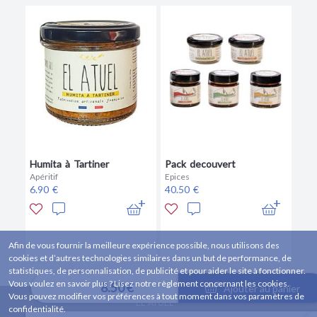
Humita à Tartiner
Pack decouvert
Apéritif
Epices
6.90 €
40.50 €
Afin de vous fournir la meilleure expérience possible, nous utilisons des
cookies et d’autres technologies similaires dans un but de performance, de
statistiques, de personnalisation, de publicité et pour aider le site à fonctionner.
Vous voulez en savoir plus ? Lisez notre règlement concernant les cookies.
8.50 €
Ajouter au panier
Vous pouvez modifier vos préférences à tout moment dans vos paramètres de
EL ATUEL
confidentialité.
14 RUE DES CAILLOUX, 92110 Clichy, FRANCE