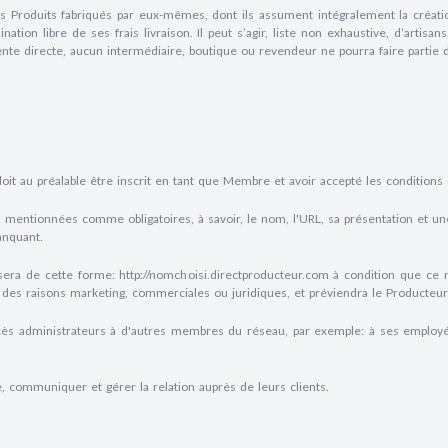
s Produits fabriqués par eux-mêmes, dont ils assument intégralement la création,
tion libre de ses frais livraison. Il peut s’agir, liste non exhaustive, d’artisan
ente directe, aucun intermédiaire, boutique ou revendeur ne pourra faire partie d
doit au préalable être inscrit en tant que Membre et avoir accepté les condition
s mentionnées comme obligatoires, à savoir, le nom, l'URL, sa présentation et un
anquant.
i sera de cette forme: http://nomchoisi.directproducteur.com à condition que ce
r des raisons marketing, commerciales ou juridiques, et préviendra le Producteur
ccès administrateurs à d'autres membres du réseau, par exemple: à ses employé
, communiquer et gérer la relation auprès de leurs clients.