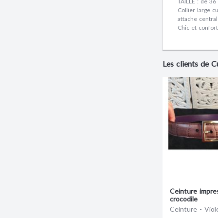
TAILLE : de 3
Collier large c
attache central
Chic et confort 
Les clients de C
Ceinture impre
crocodile
Ceinture - Viol