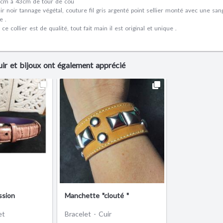
6 cm à 43cm de tour de cou
uir noir tannage végétal, couture fil gris argenté point sellier monté avec une sa
e .
ce collier est de qualité, tout fait main il est original et unique .
uir et bijoux ont également apprécié
ssion
Manchette "clouté "
et
Bracelet - Cuir