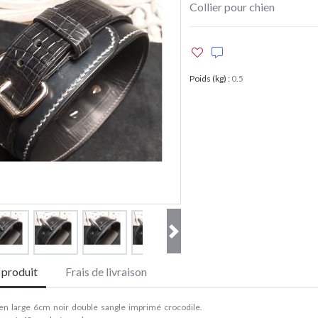
Collier pour chien
Poids (kg)
:
0.5
e produit
Frais de livraison
hien large 6cm noir double sangle imprimé crocodile.