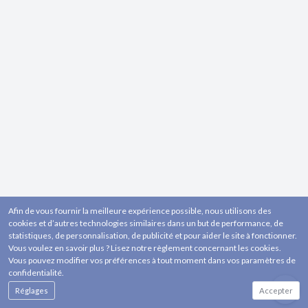
Afin de vous fournir la meilleure expérience possible, nous utilisons des
cookies et d’autres technologies similaires dans un but de performance, de
statistiques, de personnalisation, de publicité et pour aider le site à fonctionner.
Vous voulez en savoir plus ? Lisez notre règlement concernant les cookies.
Vous pouvez modifier vos préférences à tout moment dans vos paramètres de
confidentialité.
Réglages
Accepter