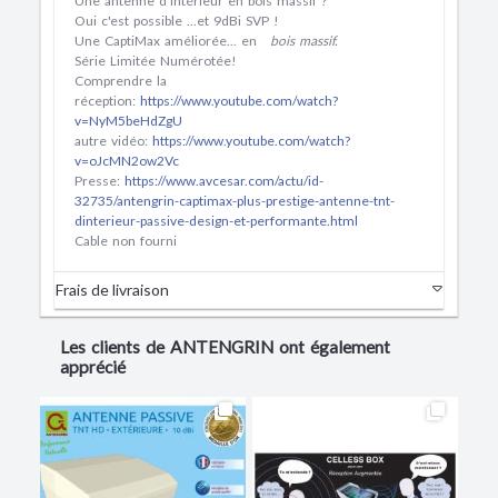
Une antenne d'intérieur en bois massif ?
Oui c'est possible ...et
9dBi
SVP !
Une CaptiMax améliorée... en
bois massif.
Série Limitée Numérotée!
Comprendre la
réception:
https://www.youtube.com/watch?
v=NyM5beHdZgU
autre vidéo:
https://www.youtube.com/watch?
v=oJcMN2ow2Vc
Presse:
https://www.avcesar.com/actu/id-
32735/antengrin-captimax-plus-prestige-antenne-tnt-
dinterieur-passive-design-et-performante.html
Cable non fourni
Frais de livraison
Les clients de ANTENGRIN ont également
apprécié