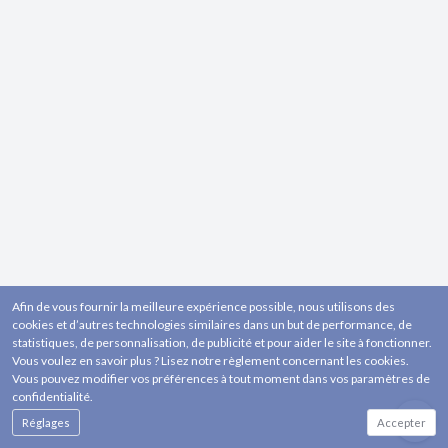
Afin de vous fournir la meilleure expérience possible, nous utilisons des
cookies et d’autres technologies similaires dans un but de performance, de
statistiques, de personnalisation, de publicité et pour aider le site à fonctionner.
Vous voulez en savoir plus ? Lisez notre règlement concernant les cookies.
Vous pouvez modifier vos préférences à tout moment dans vos paramètres de
confidentialité.
Réglages
Accepter